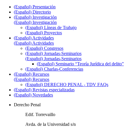
(Español) Presentación
(Español) Directorio
(Español) Investigación
(Español) Investigación
(Español) Líneas de Trabajo
(Español) Proyectos
(Español) Actividades
(Español) Actividades
(Español) Congresos
(Español) Jornadas-Seminarios
(Español) Jornadas-Seminarios
(Español) Seminario “Teoría Jurídica del delito”
(Español) Charlas-Conferencias
(Español) Recursos
(Español) Recursos
(Español) DERECHO PENAL - TDV FAQs
(Español) Revistas especializadas
(Español) Novedades
Derecho Penal
Edif. Torrevaillo
Avda. de la Universidad s/n