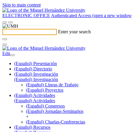
Skip to main content
ELECTRONIC OFFICE
Authenticated Access (open a new window
Enter your search
Edit
(Español) Presentación
(Español) Directorio
(Español) Investigación
(Español) Investigación
(Español) Líneas de Trabajo
(Español) Proyectos
(Español) Actividades
(Español) Actividades
(Español) Congresos
(Español) Jornadas-Seminarios
+
(Español) Charlas-Conferencias
(Español) Recursos