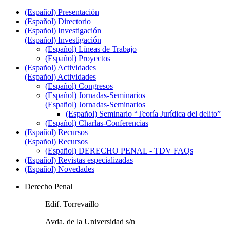
(Español) Presentación
(Español) Directorio
(Español) Investigación
(Español) Investigación
(Español) Líneas de Trabajo
(Español) Proyectos
(Español) Actividades
(Español) Actividades
(Español) Congresos
(Español) Jornadas-Seminarios
(Español) Jornadas-Seminarios
(Español) Seminario “Teoría Jurídica del delito”
(Español) Charlas-Conferencias
(Español) Recursos
(Español) Recursos
(Español) DERECHO PENAL - TDV FAQs
(Español) Revistas especializadas
(Español) Novedades
Derecho Penal
Edif. Torrevaillo
Avda. de la Universidad s/n