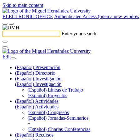
Skip to main content
ELECTRONIC OFFICE
Authenticated Access (open a new window
Enter your search
Edit
(Español) Presentación
(Español) Directorio
(Español) Investigación
(Español) Investigación
(Español) Líneas de Trabajo
(Español) Proyectos
(Español) Actividades
(Español) Actividades
(Español) Congresos
(Español) Jornadas-Seminarios
+
(Español) Charlas-Conferencias
(Español) Recursos